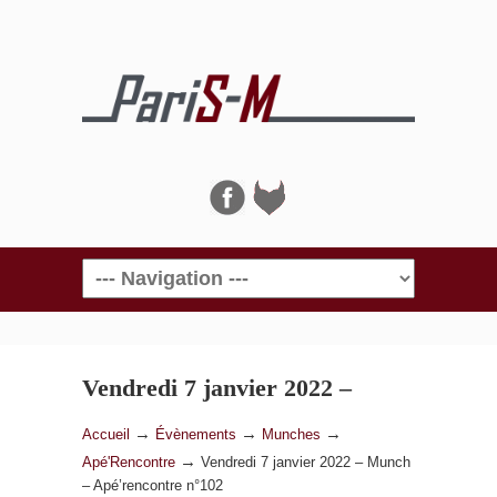
Navigation
Vendredi 7 janvier 2022 –
Munch – Apé’rencontre n°102
→
→
→
Accueil
Évènements
Munches
→
Apé'Rencontre
Vendredi 7 janvier 2022 – Munch
– Apé’rencontre n°102