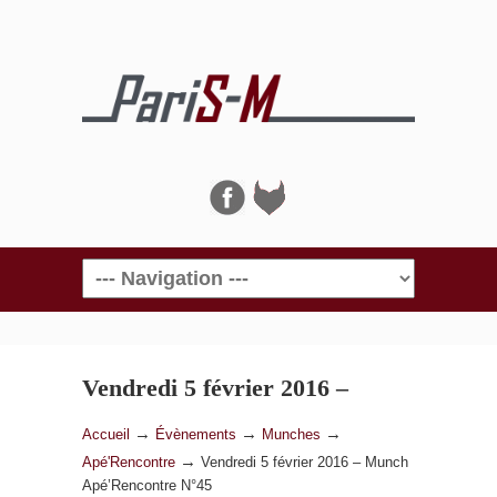
Navigation
Vendredi 5 février 2016 –
Munch Apé’Rencontre N°45
→
→
→
Accueil
Évènements
Munches
→
Apé'Rencontre
Vendredi 5 février 2016 – Munch
Apé’Rencontre N°45