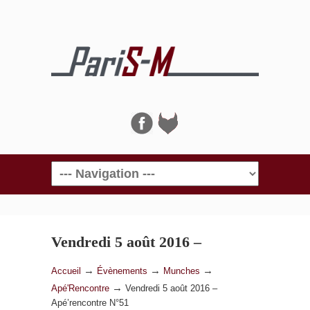
Navigation
Vendredi 5 août 2016 –
Apé’rencontre N°51
→
→
→
Accueil
Évènements
Munches
→
Apé'Rencontre
Vendredi 5 août 2016 –
Apé’rencontre N°51