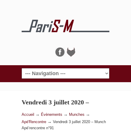
Navigation
Vendredi 3 juillet 2020 –
Munch Apé’rencontre n°91
→
→
→
Accueil
Évènements
Munches
→
Apé'Rencontre
Vendredi 3 juillet 2020 – Munch
Apé’rencontre n°91