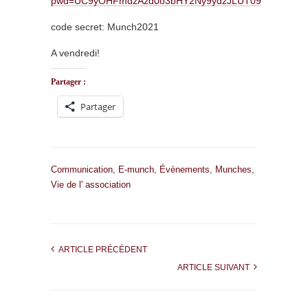
pwd=UC9yOHFmdzAzd0o3bHY2Ny9ydzJLUT09
code secret: Munch2021
A vendredi!
Partager :
Partager
Communication
,
E-munch
,
Évènements
,
Munches
,
Vie de l' association
ARTICLE PRÉCÉDENT
ARTICLE SUIVANT