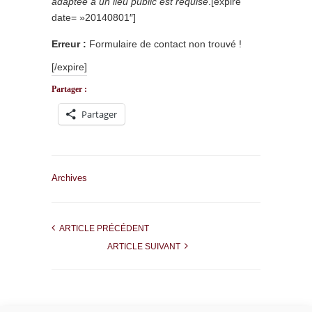
adaptée à un lieu public est requise
.
[expire
date= »20140801″]
Erreur :
Formulaire de contact non trouvé !
[/expire]
Partager :
Partager
Archives
ARTICLE PRÉCÉDENT
ARTICLE SUIVANT