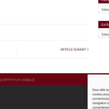
Arch
Archiv
ARTICLE SUIVANT
ss
optimisé par
msipc.fr
Pour offrir 
cookies pour
ces technolo
navigation ou
consentement