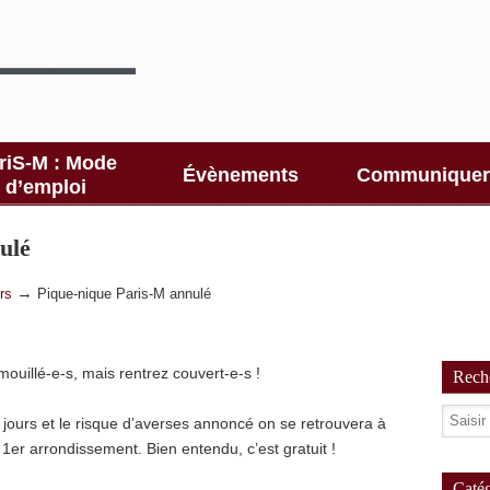
riS-M : Mode
Évènements
Communiquer
d’emploi
ulé
→
rs
Pique-nique Paris-M annulé
ouillé-e-s, mais rentrez couvert-e-s !
Reche
 jours et le risque d’averses annoncé on se retrouvera à
 1er arrondissement. Bien entendu, c’est gratuit !
Catég