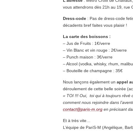
L’adresse
: Métro Croix de Chavaux,
vous attendrons dès 21h au 19, rue G
Dress-code
: Pas de dress-code feti
décadents bref faites vous plaisir !
La carte des boissons :
– Jus de Fruits : 1€/verre
– Vin Blanc et vin rouge : 2€/verre
– Punch maison : 3€/verre
– Alcool (vodka, whisky, rhum, malibu)
– Bouteille de champagne : 35€
Nous lançons également un
appel a
déroulement de cette belle soirée (acc
« TOI !!! Oui, toi qui à toujours rêvé
comment nous rejoindre dans l’aventu
contact@paris-m.org
en précisant d
Et à très vite…
L’équipe de PariS-M (Angélique, Barba