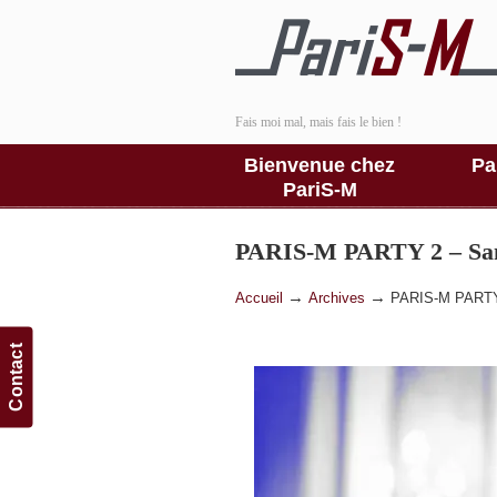
Fais moi mal, mais fais le bien !
Bienvenue chez
Pa
PariS-M
PARIS-M PARTY 2 – Sa
→
→
Accueil
Archives
PARIS-M PARTY
Contact