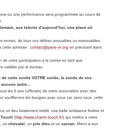
 show ou une performance sera programmée au cours de
n.
demain, aux talents d’aujourd’hui, une place où
 envies, de tous vos délires avouables ou inavouables,
à cette adresse :
contact@paris-m.org
en précisant dans
 de votre participation à la soirée en tant que
e validée par le bureau.
de cette soirée VOTRE soirée, la soirée de vos
 à aucune autre…
ous les 6 ans (officiels) de votre association avec des
us soufflerons les bougies avec vous car sans vous, cette
.
s un lieu totalement inédit, une belle ambiance festive et
 Touch
(
http://www.charm-touch.fr/
) qui mettra à votre
é
, un
chevalet
, un
prie dieu
et un
carcan
. Merci à eux