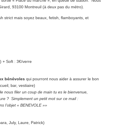
 sortie « Place du marché », en queue de station. Nous
irard, 93100 Montreuil (à deux pas du métro).
sh strict mais soyez beaux, fetish, flamboyants, et
 + Soft : 3€/verre
ux bénévoles
qui pourront nous aider à assurer le bon
ueil, bar, vestiaire)
 de nous filer un coup de main tu es le bienvenue,
re ? Simplement un petit mot sur ce mail :
ans l’objet « BENEVOLE »»
ra, July, Laure, Patrick)