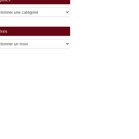
ives
es