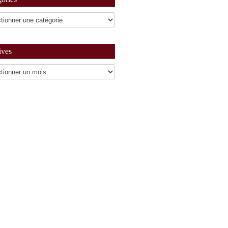
ives
es