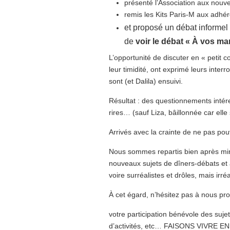
présenté l’Association aux nouve
remis les Kits Paris-M aux adhér
et proposé un débat informel
de
voir le débat « À vos ma
L’opportunité de discuter en « petit 
leur timidité, ont exprimé leurs inter
sont (et Dalila) ensuivi.
Résultat : des questionnements inté
rires… (sauf Liza, bâillonnée car elle
Arrivés avec la crainte de ne pas pou
Nous sommes repartis bien après min
nouveaux sujets de dîners-débats et ate
voire surréalistes et drôles, mais irréa
À cet égard, n’hésitez pas à nous pro
votre participation bénévole des sujet
d’activités, etc… FAISONS VIVRE