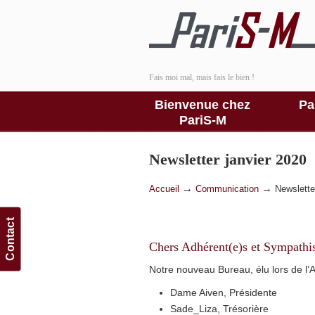
Fais moi mal, mais fais le bien !
Bienvenue chez
Pa
PariS-M
Newsletter janvier 2020
→
→
Accueil
Communication
Newslette
Contact
Chers Adhérent(e)s et Sympathis
Notre nouveau Bureau, élu lors de l’
Dame Aiven, Présidente
Sade_Liza, Trésorière