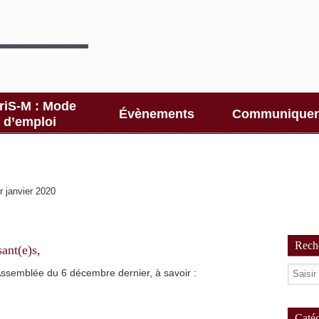
riS-M : Mode
Évènements
Communiquer
d’emploi
r janvier 2020
Reche
ant(e)s,
Assemblée du 6 décembre dernier, à savoir :
Catég