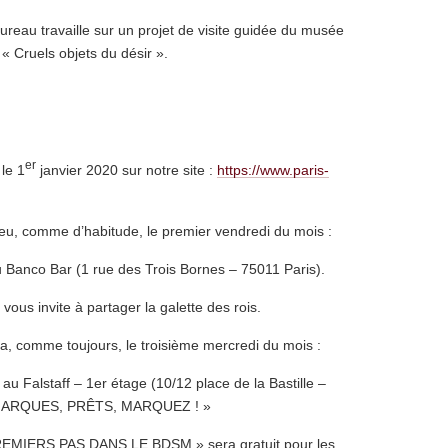
Bureau travaille sur un projet de visite guidée du musée
 « Cruels objets du désir ».
er
le 1
janvier 2020 sur notre site :
https://www.paris-
ieu, comme d’habitude, le premier vendredi du mois :
u Banco Bar (1 rue des Trois Bornes – 75011 Paris).
vous invite à partager la galette des rois.
ra, comme toujours, le troisième mercredi du mois :
0 au Falstaff – 1er étage (10/12 place de la Bastille –
S MARQUES, PRÊTS, MARQUEZ ! »
 PREMIERS PAS DANS LE BDSM » sera gratuit pour les