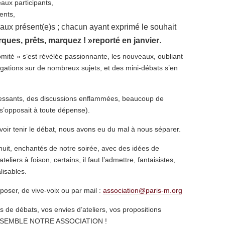
aux participants,
ents,
 aux présent(e)s ; chacun ayant exprimé le souhait
rques, prêts, marquez ! »reporté en janvier
.
comité » s’est révélée passionnante, les nouveaux, oubliant
rogations sur de nombreux sujets, et des mini-débats s’en
ressants, des discussions enflammées, beaucoup de
 s’opposait à toute dépense).
voir tenir le débat, nous avons eu du mal à nous séparer.
uit, enchantés de notre soirée, avec des idées de
liers à foison, certains, il faut l’admettre, fantaisistes,
lisables.
poser, de vive-voix ou par mail :
association@paris-m.org
s de débats, vos envies d’ateliers, vos propositions
 ENSEMBLE NOTRE ASSOCIATION !