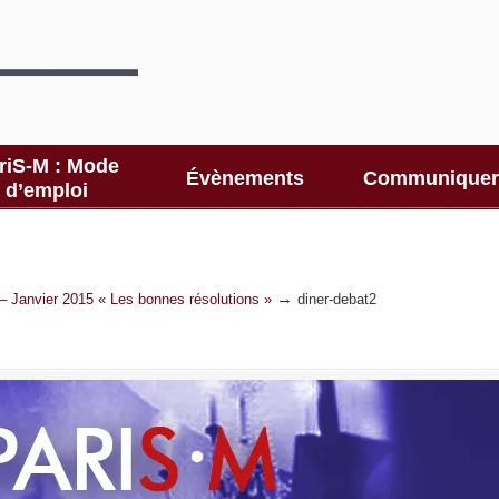
riS-M : Mode
Évènements
Communiquer
d’emploi
→
– Janvier 2015 « Les bonnes résolutions »
diner-debat2