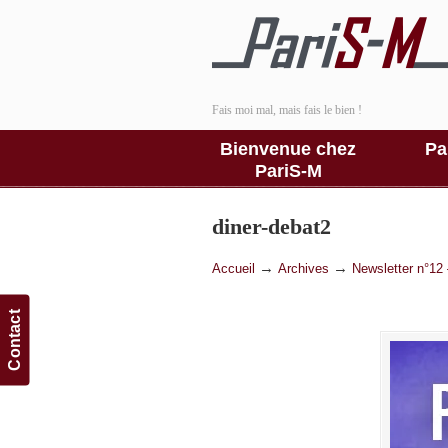
Fais moi mal, mais fais le bien !
Bienvenue chez
Pa
PariS-M
diner-debat2
→
→
Accueil
Archives
Newsletter n°12 
Contact