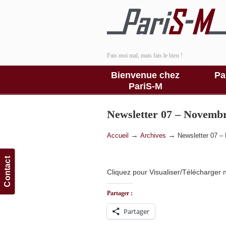
Fais moi mal, mais fais le bien !
Bienvenue chez
Pa
PariS-M
Newsletter 07 – Novemb
→
→
Accueil
Archives
Newsletter 07 –
Contact
Cliquez pour Visualiser/Télécharger 
Partager :
Partager