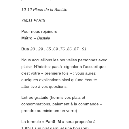
10-12 Place de la Bastille
75011 PARIS
Pour nous rejoindre :
Métro
–
Bastille
Bus
20 . 29 . 65 .69 .76 .86 .87 . 91
Nous accueillons les nouvelles personnes avec
plaisir. N’hésitez pas à signaler à l’accueil que
c’est votre « première fois » : vous aurez
quelques explications ainsi qu’une écoute
attentive à vos questions.
Entrée gratuite (hormis vos plats et
consommations, paiement à la commande –
prendre au minimum un verre).
La formule «
P
ari
S
–
M
» sera proposée à
13€90 (un plat garni et une boisson)