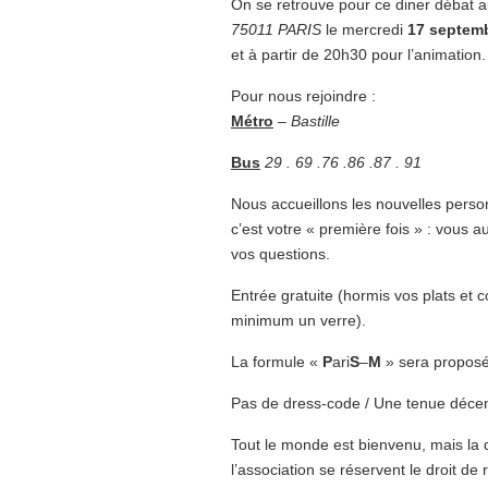
On se retrouve pour ce diner débat a
75011 PARIS
le mercredi
17 septem
et à partir de 20h30 pour l’animation.
Pour nous rejoindre :
Métro
–
Bastille
Bus
29 . 69 .76 .86 .87 . 91
Nous accueillons les nouvelles person
c’est votre « première fois » : vous a
vos questions.
Entrée gratuite (hormis vos plats e
minimum un verre).
La formule «
P
ari
S
–
M
» sera proposé
Pas de dress-code / Une tenue décent
Tout le monde est bienvenu, mais la d
l’association se réservent le droit de