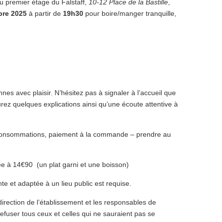
u premier étage du Falstaff,
10-12 Place de la Bastille
,
bre 2025
à partir de
19h30
pour boire/manger tranquille,
nes avec plaisir. N’hésitez pas à signaler à l’accueil que
urez quelques explications ainsi qu’une écoute attentive à
t consommations, paiement à la commande – prendre au
e à 14€90 (un plat garni et une boisson)
e et adaptée à un lieu public est requise.
irection de l’établissement et les responsables de
 refuser tous ceux et celles qui ne sauraient pas se