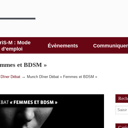
riS-M : Mode
Évènements
Communiquer
d’emploi
emmes et BDSM »
→
→
Dîner Débat
Munch Dîner Débat « Femmes et BDSM »
Reche
Catég