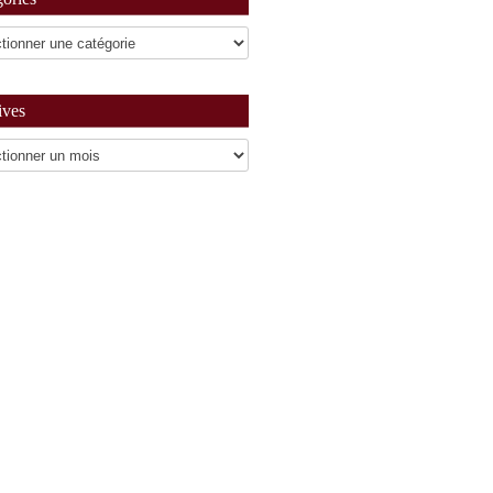
ives
es