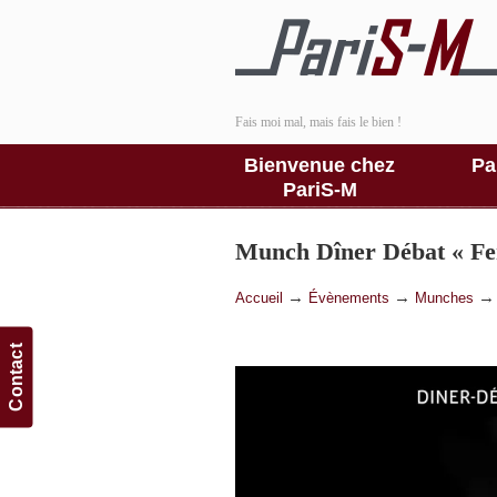
Fais moi mal, mais fais le bien !
Bienvenue chez
Pa
PariS-M
Munch Dîner Débat « F
→
→
Accueil
Évènements
Munches
Contact