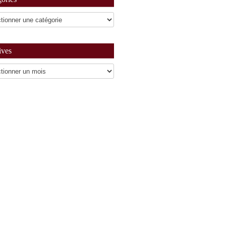
ives
es