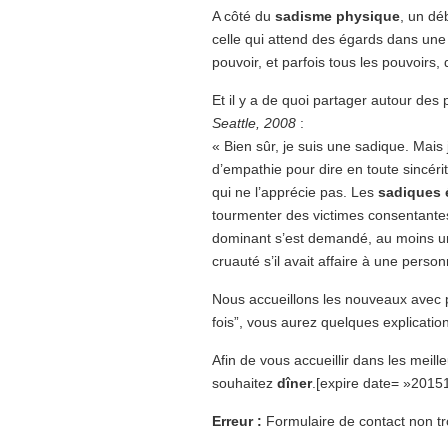
A côté du
sadisme physique
, un dé
celle qui attend des égards dans une 
pouvoir, et parfois tous les pouvoirs, d’
Et il y a de quoi partager autour des
Seattle, 2008
:
« Bien sûr, je suis une sadique. Mais
d’empathie pour dire en toute sincéri
qui ne l’apprécie pas. Les
sadiques 
tourmenter des victimes consentantes 
dominant s’est demandé, au moins une
cruauté s’il avait affaire à une person
Nous accueillons les nouveaux avec pl
fois”, vous aurez quelques explicatio
Afin de vous accueillir dans les meille
souhaitez
dîner
.
[expire date= »2015
Erreur :
Formulaire de contact non tr