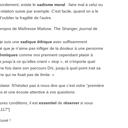
bordement, existe le
sadisme moral
: faire mal à celui ou
relation suivie par exemple. C’est facile, quand on a le
oublier la fragilité de l’autre.
 propos de
Maîtresse Matisse, The Stranger, journal de
 je suis une
sadique éthique
avec suffisamment
té que je n’aime pas infliger de la douleur à une personne
érotiques
comme moi prennent cependant plaisir à
jusqu’à ce qu’elles crient « stop », et n’importe quel
 fois dans son parcours D/s, jusqu’à quel point irait sa
ne qui ne fixait pas de limite. »
aisir. N’hésitez pas à nous dire que c’est votre “première
ns et une écoute attentive à vos questions.
ures conditions, il est
essentiel
de
réserver
si vous
1117″]
ouvé !