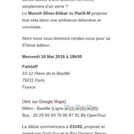
simplement d’un verre ?
Le
Munch Dîner-Débat
de
PariS-M
propose
tout cela dans une ambiance détendue et
conviviale.
Alors nous vous donnons rendez-vous pour sa
97ème édition :
Mercredi 18 Mai 2016 à 19h30
Falstaff
10-12 Place de la Bastille
75011 Paris
France
(
Voir sur Google Maps
)
Métro : Bastille (Ligne
)
Bus : 20 29 65 69 76 86 87 91 Bb OpenTour
Le débat commencera à
21h30,
proposé et
animé par Gala Fur et le Bon Docteur Senzo