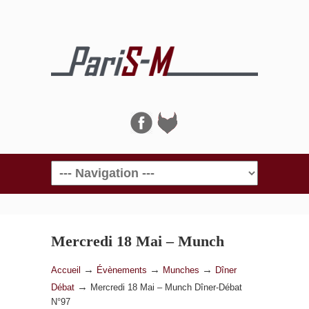
Navigation
Mercredi 18 Mai – Munch
Dîner-Débat N°97
→
→
→
Accueil
Évènements
Munches
Dîner
→
Débat
Mercredi 18 Mai – Munch Dîner-Débat
N°97