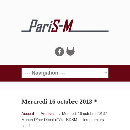
Navigation
Mercredi 16 octobre 2013 *
Munch Dîner-Débat n°74 :
→
→
Accueil
Archives
Mercredi 16 octobre 2013 *
Munch Dîner-Débat n°74 : BDSM … les premiers
BDSM … les premiers pas !
pas !