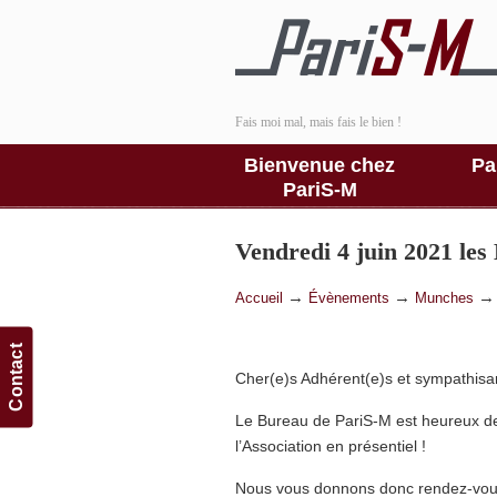
Fais moi mal, mais fais le bien !
Bienvenue chez
Pa
PariS-M
Vendredi 4 juin 2021 les
→
→
Accueil
Évènements
Munches
Contact
Cher(e)s Adhérent(e)s et sympathisan
Le Bureau de PariS-M est heureux de v
l’Association en présentiel !
Nous vous donnons donc rendez-vous