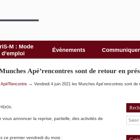
riS-M : Mode
Évènements
Communiquer
d’emploi
 Munches Apé’rencontres sont de retour en prés
→
→
Apé'Rencontre
Vendredi 4 juin 2021 les Munches Apé’rencontres sont de r
t(e)s,
Reche
ous annoncer la reprise, partielle, des activités de
 ce premier vendredi du mois :
Catég