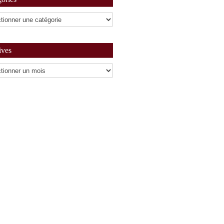
ives
es