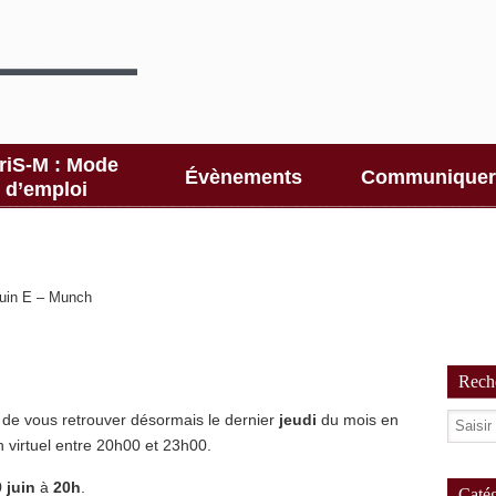
riS-M : Mode
Évènements
Communiquer
d’emploi
juin E – Munch
Reche
de vous retrouver désormais le dernier
jeudi
du mois en
h virtuel entre 20h00 et 23h00.
 juin
à
20h
.
Catég