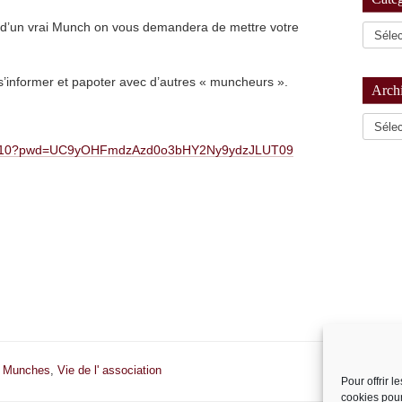
s d’un vrai Munch on vous demandera de mettre votre
s’informer et papoter avec d’autres « muncheurs ».
Arch
Archiv
035910?pwd=UC9yOHFmdzAzd0o3bHY2Ny9ydzJLUT09
,
Munches
,
Vie de l' association
Pour offrir 
cookies pour