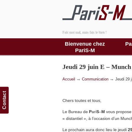
Fais moi mal, mais fais le bien !
Bienvenue chez
Pa
PariS-M
Jeudi 29 juin E – Munch
→
→
Accueil
Communication
Jeudi 29 
Contact
Chers toutes et tous,
Le Bureau de
P
ari
S
–
M
vous propose 
« distantiel », à l’occasion d’un Munc
Le prochain aura donc lieu le jeudi
29