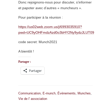
Donc rejoignons-nous pour discuter, s’informer
et papoter avec d’autres « muncheurs ».
Pour participer à la réunion :
https://us02web.zoom.us/j/6993035910?
pwd=UC9yOHFmdzAzd0o3bHY2Ny9ydzJLUT09
code secret: Munch2021
A bientôt !
Partager :
Partager
Communication
,
E-munch
,
Évènements
,
Munches
,
Vie de l' association