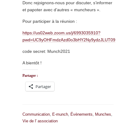
Donc rejoignons-nous pour discuter, s’informer
et papoter avec d’autres « muncheurs ».
Pour participer à la réunion :
https://us02web.zoom.us/j/6993035910?
pwd=UC9yOHFmdzAzd0o3bHY2Ny9ydzJLUT09
code secret: Munch2021
A bientôt !
Partager :
Partager
Communication
,
E-munch
,
Évènements
,
Munches
,
Vie de l' association