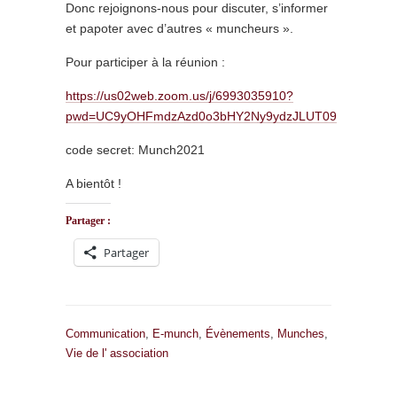
Donc rejoignons-nous pour discuter, s’informer
et papoter avec d’autres « muncheurs ».
Pour participer à la réunion :
https://us02web.zoom.us/j/6993035910?
pwd=UC9yOHFmdzAzd0o3bHY2Ny9ydzJLUT09
code secret: Munch2021
A bientôt !
Partager :
Partager
Communication
,
E-munch
,
Évènements
,
Munches
,
Vie de l' association