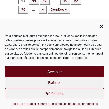
43
44
45
...
50
60
70
...
»
Dernière »
Rechercher dans le site
Pour offrir les meilleures expériences, nous utilisons des technologies
telles que les cookies pour stocker et/ou accéder aux informations des
appareils. Le fait de consentir à ces technologies nous permettra de traiter
des données telles que le comportement de navigation ou les ID uniques
Catégories
sur ce site. Le fait de ne pas consentir ou de retirer son consentement peut
avoir un effet négatif sur certaines caractéristiques et fonctions.
Accepter
Archives
Archives
Refuser
Préférences
PariS-M © 2011-2026 un site
wordpress
Politique de cookies
Charte de gestion des données personnelles
optimisé par
msipc.fr