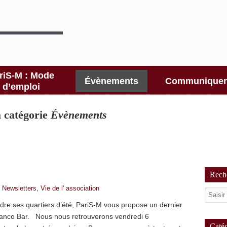
riS-M : Mode
Évènements
Communiquer
d’emploi
la catégorie
Évènements
Reche
,
Newsletters
,
Vie de l' association
endre ses quartiers d’été, PariS-M vous propose un dernier
 Banco Bar. Nous nous retrouverons vendredi 6
Catég