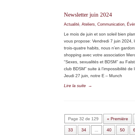
Newsletter juin 2024
Actualité
,
Ateliers
,
Communication
,
Évè
Le mois de juin et son soleil bien pla
vous propose: Vendredi 7 juin 2024,
trois-quatre habits, nous n’en gardon
shopping avec votre association Merc
“Sexes, sexualités et BDSM” au Falst
club BDSM” suite à l’impossibilité de 
Jeudi 27 juin, notre E – Munch
Lire la suite
→
Page 32 de 129
« Première
33
34
...
40
50