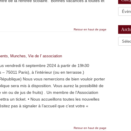
re de la rentrée scolaire. Bonnes vacances à toutes et
Arch
Retour en haut de page
Archiv
ents
,
Munches
,
Vie de l' association
us vendredi 6 septembre 2024 à partir de 19h30
– 75011 Paris), à l’intérieur (ou en terrasse.)
République) Nous vous remercions de bien vouloir porter
lique sera mis à disposition. Vous aurez la possibilité de
e vin ou de jus de fruits) . Un membre de l’Association
ra un ticket. • Nous accueillons toutes les nouvelles
itez pas à signaler à l’accueil que c’est votre «
Retour en haut de page