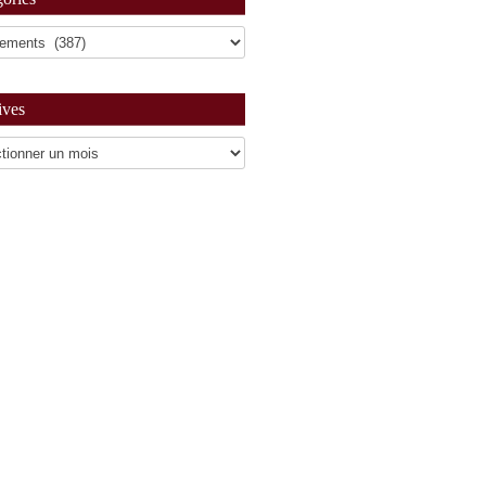
ives
es