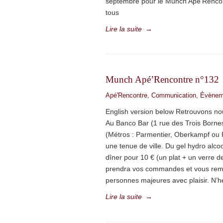
septembre pour le Munch Apé’Rencont
tous
Lire la suite
→
Munch Apé’Rencontre n°132
Apé'Rencontre
,
Communication
,
Évènem
English version below Retrouvons no
Au Banco Bar (1 rue des Trois Bornes 
(Métros : Parmentier, Oberkampf ou 
une tenue de ville. Du gel hydro alcoo
dîner pour 10 € (un plat + un verre d
prendra vos commandes et vous remett
personnes majeures avec plaisir. N’hés
Lire la suite
→