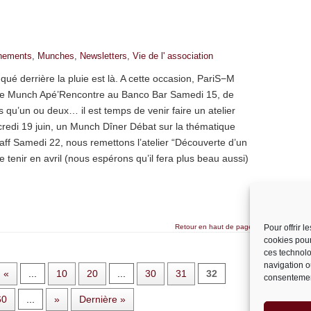
nements
,
Munches
,
Newsletters
,
Vie de l' association
nqué derrière la pluie est là. A cette occasion, PariS−M
 le Munch Apé’Rencontre au Banco Bar Samedi 15, de
s qu’un ou deux… il est temps de venir faire un atelier
redi 19 juin, un Munch Dîner Débat sur la thématique
aff Samedi 22, nous remettons l’atelier “Découverte d’un
le tenir en avril (nous espérons qu’il fera plus beau aussi)
Retour en haut de page
Pour offrir 
cookies pour
ces technolo
navigation ou
«
...
10
20
...
30
31
32
consentement
60
...
»
Dernière »