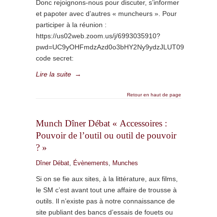
Donc rejoignons-nous pour discuter, s’informer
et papoter avec d’autres « muncheurs ». Pour
participer à la réunion :
https://us02web.zoom.us/j/6993035910?
pwd=UC9yOHFmdzAzd0o3bHY2Ny9ydzJLUT09
code secret:
Lire la suite
→
Retour en haut de page
Munch Dîner Débat « Accessoires :
Pouvoir de l’outil ou outil de pouvoir
? »
Dîner Débat
,
Évènements
,
Munches
Si on se fie aux sites, à la littérature, aux films,
le SM c’est avant tout une affaire de trousse à
outils. Il n’existe pas à notre connaissance de
site publiant des bancs d’essais de fouets ou