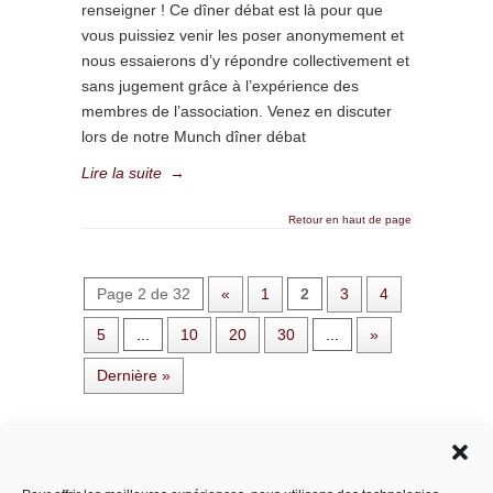
renseigner ! Ce dîner débat est là pour que
vous puissiez venir les poser anonymement et
nous essaierons d’y répondre collectivement et
sans jugement grâce à l’expérience des
membres de l’association. Venez en discuter
lors de notre Munch dîner débat
Lire la suite
→
Retour en haut de page
Page 2 de 32
«
1
2
3
4
5
...
10
20
30
...
»
Dernière »
Rechercher dans le site