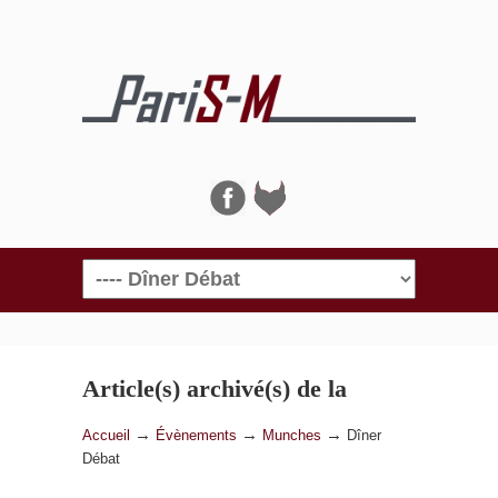
Navigation
Article(s) archivé(s) de la
catégorie
Dîner Débat
→
→
→
Accueil
Évènements
Munches
Dîner
Débat