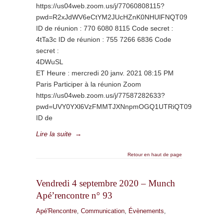
https://us04web.zoom.us/j/77060808115?
pwd=R2xJdWV6eCtYM2JUcHZnK0NHUlFNQT09
ID de réunion : 770 6080 8115 Code secret :
4tTa3c ID de réunion : 755 7266 6836 Code
secret :
4DWuSL
ET Heure : mercredi 20 janv. 2021 08:15 PM
Paris Participer à la réunion Zoom
https://us04web.zoom.us/j/77587282633?
pwd=UVY0YXl6VzFMMTJXNnpmOGQ1UTRiQT09
ID de
Lire la suite
→
Retour en haut de page
Vendredi 4 septembre 2020 – Munch
Apé’rencontre n° 93
Apé'Rencontre
,
Communication
,
Évènements
,