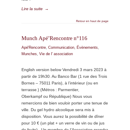
Lire la suite
→
Retour en haut de page
Munch Apé’Rencontre n°116
Apé'Rencontre
,
Communication
,
Évènements
,
Munches
,
Vie de l' association
English version below Vendredi 3 mars 2023 à
partir de 19h30. Au Banco Bar (1 rue des Trois
Bornes – 75011 Paris), à l’intérieur (ou en
terrasse.) (Métros : Parmentier,
Oberkampf ou République) Nous vous
remercions de bien vouloir porter une tenue de
ville. Du gel hydro alcoolique sera mis à
disposition. Vous aurez la possibilité de dîner
pour 10 € (un plat + un verre de vin ou de jus
de fruits) . Un membre de l’Association prendra