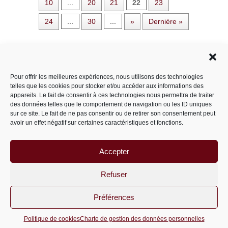
10
...
20
21
22
23
24
...
30
...
»
Dernière »
Rechercher dans le site
Pour offrir les meilleures expériences, nous utilisons des technologies
telles que les cookies pour stocker et/ou accéder aux informations des
appareils. Le fait de consentir à ces technologies nous permettra de traiter
des données telles que le comportement de navigation ou les ID uniques
Catégories
sur ce site. Le fait de ne pas consentir ou de retirer son consentement peut
avoir un effet négatif sur certaines caractéristiques et fonctions.
Accepter
Archives
Archives
Refuser
Préférences
PariS-M © 2011-2026 un site
wordpress
Politique de cookies
Charte de gestion des données personnelles
optimisé par
msipc.fr