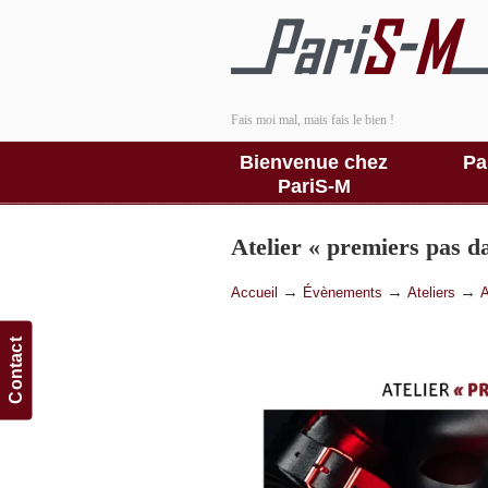
Fais moi mal, mais fais le bien !
Bienvenue chez
Pa
PariS-M
Atelier « premiers pas 
→
→
→
Accueil
Évènements
Ateliers
A
Contact