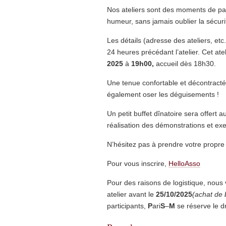
Nos ateliers sont des moments de par
humeur, sans jamais oublier la sécuri
Les détails (adresse des ateliers, et
24 heures précédant l’atelier. Cet ate
2025
à
19h00,
accueil dès 18h30.
Une tenue confortable et décontracté
également oser les déguisements !
Un petit buffet dînatoire sera offert a
réalisation des démonstrations et exe
N’hésitez pas à prendre votre propre 
Pour vous inscrire,
HelloAsso
Pour des raisons de logistique, nou
atelier avant le
25/10/2025
(achat de b
participants,
P
ari
S
–
M
se réserve le dr