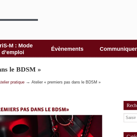
riS-M : Mode
Évènements
Communiquer
d’emploi
dans le BDSM »
→
telier pratique
Atelier « premiers pas dans le BDSM »
Reche
Catég