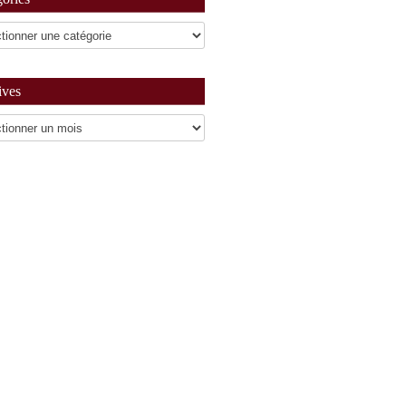
ives
es