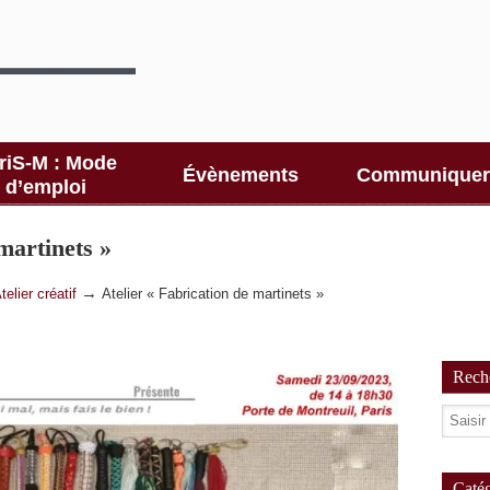
riS-M : Mode
Évènements
Communiquer
d’emploi
martinets »
→
telier créatif
Atelier « Fabrication de martinets »
Reche
Catég