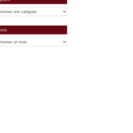
ives
es