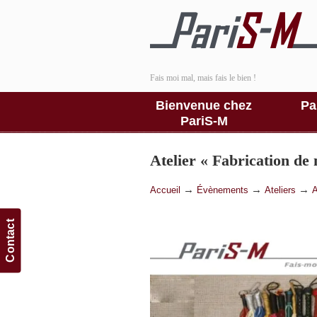
Fais moi mal, mais fais le bien !
Bienvenue chez
Pa
PariS-M
Atelier « Fabrication de 
→
→
→
Accueil
Évènements
Ateliers
A
Contact