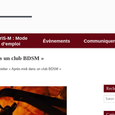
riS-M : Mode
Évènements
Communiquer
d’emploi
ns un club BDSM »
telier « Après-midi dans un club BDSM »
Reche
Catég