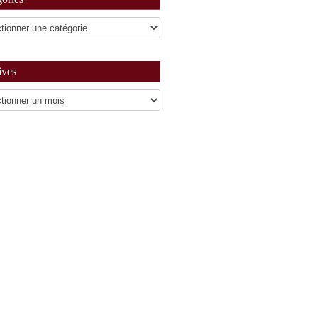
ives
es