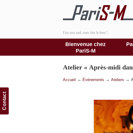
Fais moi mal, mais fais le bien !
Bienvenue chez
Pa
PariS-M
Atelier « Après-midi da
→
→
→
Accueil
Évènements
Ateliers
A
Contact