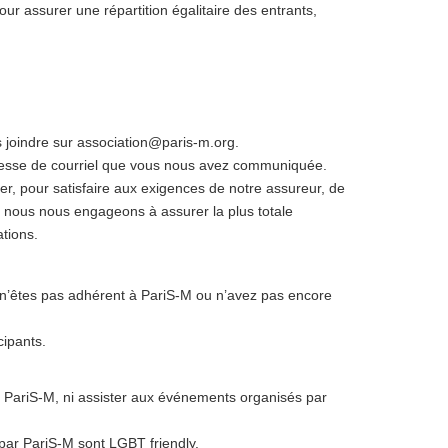
 Pour assurer une répartition égalitaire des entrants,
s joindre sur association@paris-m.org.
’adresse de courriel que vous nous avez communiquée.
ier, pour satisfaire aux exigences de notre assureur, de
rd, nous nous engageons à assurer la plus totale
ations.
s n’êtes pas adhérent à PariS-M ou n’avez pas encore
cipants.
 PariS-M, ni assister aux événements organisés par
ar PariS-M sont LGBT friendly.