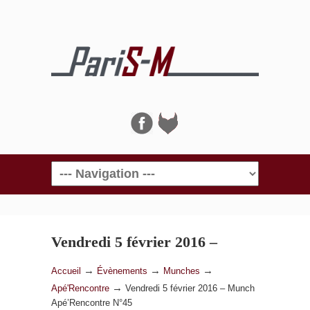
Navigation
Vendredi 5 février 2016 –
Munch Apé’Rencontre N°45
→
→
→
Accueil
Évènements
Munches
→
Apé'Rencontre
Vendredi 5 février 2016 – Munch
Apé’Rencontre N°45