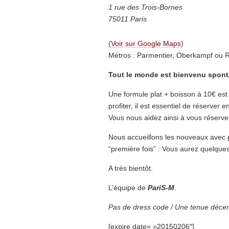
1 rue des Trois-Bornes
75011 Paris
(
Voir sur Google Maps
)
Métros : Parmentier, Oberkampf ou 
Tout le monde est bienvenu spon
Une formule plat + boisson à 10€ es
profiter, il est essentiel de réserver 
Vous nous aidez ainsi à vous réserver
Nous accueillons les nouveaux avec pla
“première fois” : Vous aurez quelques
A très bientôt.
L’équipe de
PariS-M
.
Pas de dress code / Une tenue décent
[expire date= »20150206″]