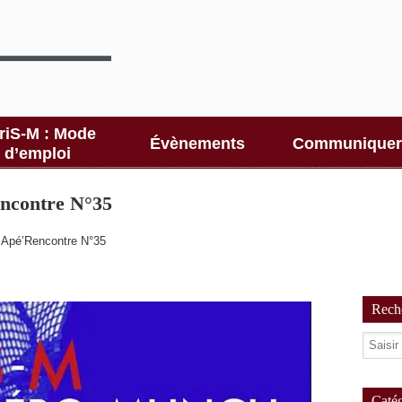
riS-M : Mode
Évènements
Communiquer
d’emploi
ncontre N°35
 Apé’Rencontre N°35
Reche
Catég