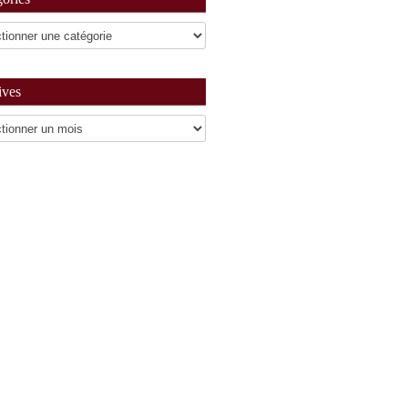
ives
es