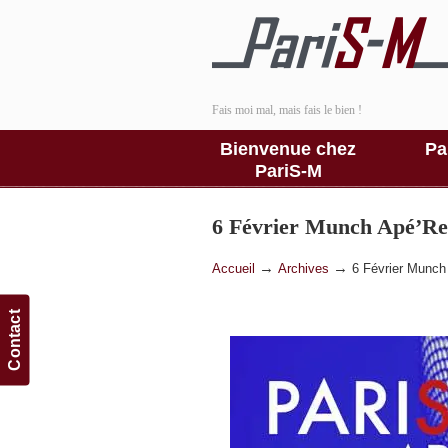
Fais moi mal, mais fais le bien !
Bienvenue chez
Pa
PariS-M
6 Février Munch Apé’Re
→
→
Accueil
Archives
6 Février Munch
Contact